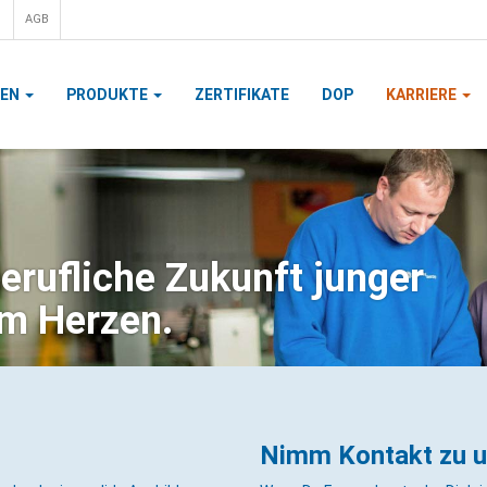
AGB
MEN
PRODUKTE
ZERTIFIKATE
DOP
KARRIERE
berufliche Zukunft junger
am Herzen.
Nimm Kontakt zu u