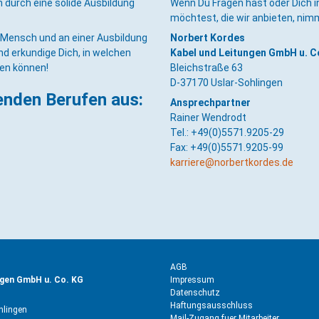
 durch eine solide Ausbildung
Wenn Du Fragen hast oder Dich i
möchtest, die wir anbieten, nim
r Mensch und an einer Ausbildung
Norbert Kordes
nd erkundige Dich, in welchen
Kabel und Leitungen GmbH u. C
ben können!
Bleichstraße 63
D-37170 Uslar-Sohlingen
genden Berufen aus:
Ansprechpartner
Rainer Wendrodt
Tel.:
+49(0)5571.9205-29
Fax: +49(0)5571.9205-99
karriere@norbertkordes.de
AGB
ngen GmbH u. Co. KG
Impressum
Datenschutz
Haftungsausschluss
hlingen
Mail-Zugang fuer Mitarbeiter