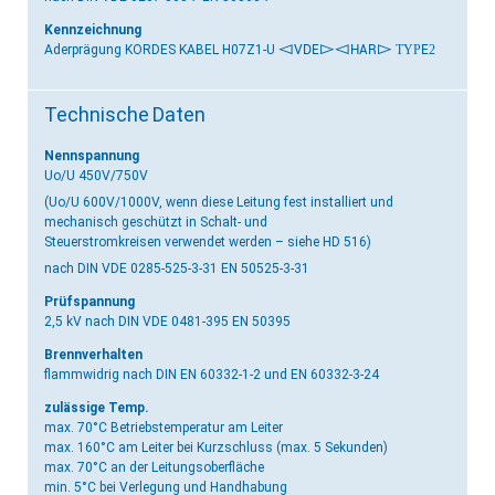
Kennzeichnung
Aderprägung KORDES KABEL H07Z1-U
<VDE>
<HAR> TYPE2
Technische Daten
Nennspannung
Uo/U 450V/750V
(Uo/U 600V/1000V, wenn diese Leitung fest installiert und
mechanisch geschützt in Schalt- und
Steuerstromkreisen verwendet werden – siehe HD 516)
nach DIN VDE 0285-525-3-31 EN 50525-3-31
Prüfspannung
2,5 kV
nach DIN VDE 0481-395 EN 50395
Brennverhalten
flammwidrig
nach DIN EN 60332-1-2 und EN 60332-3-24
zulässige Temp.
max. 70°C Betriebstemperatur am Leiter
max. 160°C am Leiter bei Kurzschluss (max. 5 Sekunden)
max. 70°C an der Leitungsoberfläche
min. 5°C bei Verlegung und Handhabung