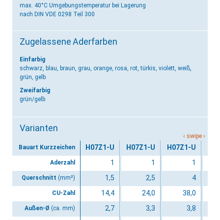
max. 40°C Umgebungstemperatur bei Lagerung
nach DIN VDE 0298 Teil 300
Zugelassene Aderfarben
Einfarbig
schwarz, blau, braun, grau, orange, rosa, rot, türkis, violett, weiß,
grün, gelb
Zweifarbig
grün/gelb
Varianten
H07Z1-U
H07Z1-U
H07Z1-U
H0
Bauart Kurzzeichen
1
1
1
Aderzahl
1,5
2,5
4
Querschnitt
(mm²)
14,4
24,0
38,0
CU-Zahl
2,7
3,3
3,8
Außen-Ø
(ca. mm)