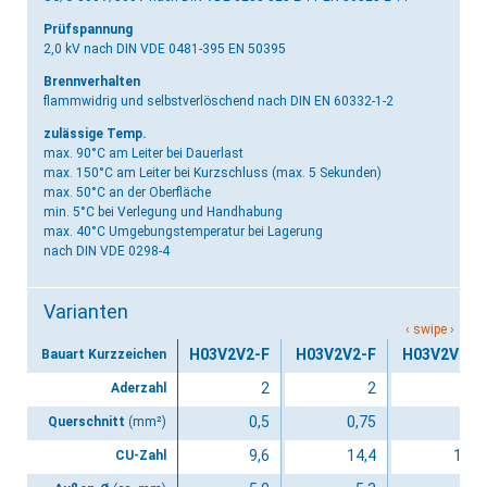
Prüfspannung
2,0 kV
nach DIN VDE 0481-395 EN 50395
Brennverhalten
flammwidrig und selbstverlöschend
nach DIN EN 60332-1-2
zulässige Temp.
max. 90°C am Leiter bei Dauerlast
max. 150°C am Leiter bei Kurzschluss (max. 5 Sekunden)
max. 50°C an der Oberfläche
min. 5°C bei Verlegung und Handhabung
max. 40°C Umgebungstemperatur bei Lagerung
nach DIN VDE 0298-4
Varianten
H03V2V2-F
H03V2V2-F
H03V2V2-F
Bauart Kurzzeichen
2
2
3
Aderzahl
0,5
0,75
0,5
Querschnitt
(mm²)
9,6
14,4
14,4
CU-Zahl