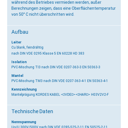
während des Betriebes vermieden werden, außer
Berechnungen zeigen, dass eine Oberflächentemperatur
von 50° C nicht überschritten wird.
Aufbau
Leiter
Cu blank, feindrähtig
nach DIN VDE 0295 Klasse 5 EN 60228 HD 383
Isolation
PVC-Mischung TI3
nach DIN VDE 0207-363-3 EN 50363-3
Mantel
PVC-Mischung TM3
nach DIN VDE 0207-363-4-1 EN 50363-4-1
Kennzeichnung
Mantelprägung KORDES KABEL
<VDE>
<HAR>
H03V2V2-F
Technische Daten
Nennspannung
Uo/U 300V/500V
nach DIN VDE 0285-525-2-11 EN 50525-2-11