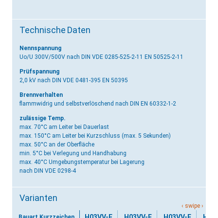
Technische Daten
Nennspannung
Uo/U 300V/500V
nach DIN VDE 0285-525-2-11 EN 50525-2-11
Prüfspannung
2,0 kV
nach DIN VDE 0481-395 EN 50395
Brennverhalten
flammwidrig und selbstverlöschend
nach DIN EN 60332-1-2
zulässige Temp.
max. 70°C am Leiter bei Dauerlast
max. 150°C am Leiter bei Kurzschluss (max. 5 Sekunden)
max. 50°C an der Oberfläche
min. 5°C bei Verlegung und Handhabung
max. 40°C Umgebungstemperatur bei Lagerung
nach DIN VDE 0298-4
Varianten
H03VV-F
H03VV-F
H03VV-F
H03
Bauart Kurzzeichen