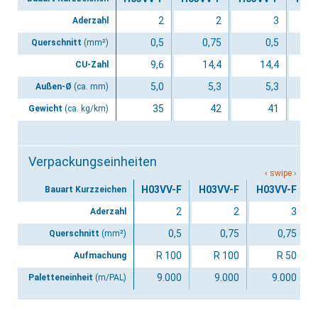
2
2
3
Aderzahl
0,5
0,75
0,5
Querschnitt
(mm²)
9,6
14,4
14,4
CU-Zahl
5,0
5,3
5,3
Außen-Ø
(ca. mm)
35
42
41
Gewicht
(ca. kg/km)
Verpackungseinheiten
H03VV-F
H03VV-F
H03VV-F
Bauart Kurzzeichen
2
2
3
Aderzahl
0,5
0,75
0,75
Querschnitt
(mm²)
R 100
R 100
R 50
Aufmachung
9.000
9.000
9.000
Paletteneinheit
(m/PAL)