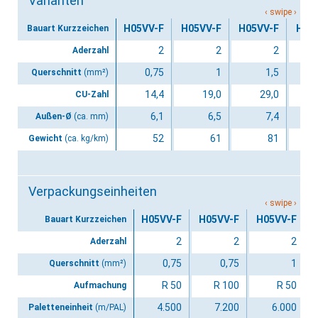
Varianten
H05VV-F
H05VV-F
H05VV-F
H05
Bauart Kurzzeichen
2
2
2
Aderzahl
0,75
1
1,5
Querschnitt
(mm²)
14,4
19,0
29,0
CU-Zahl
6,1
6,5
7,4
Außen-Ø
(ca. mm)
52
61
81
Gewicht
(ca. kg/km)
Verpackungseinheiten
H05VV-F
H05VV-F
H05VV-F
Bauart Kurzzeichen
2
2
2
Aderzahl
0,75
0,75
1
Querschnitt
(mm²)
R 50
R 100
R 50
Aufmachung
4.500
7.200
6.000
Paletteneinheit
(m/PAL)