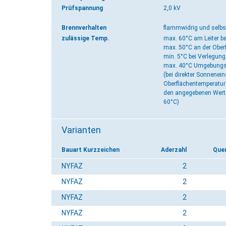
Prüfspannung
2,0 kV
Brennverhalten
flammwidrig und selbs
zulässige Temp.
max. 60°C am Leiter be
max. 50°C an der Ober
min. 5°C bei Verlegu
max. 40°C Umgebungst
(bei direkter Sonnenein
Oberflächentemperatur 
den angegebenen Wert 
60°C)
Varianten
Bauart Kurzzeichen
Aderzahl
Que
NYFAZ
2
NYFAZ
2
NYFAZ
2
NYFAZ
2