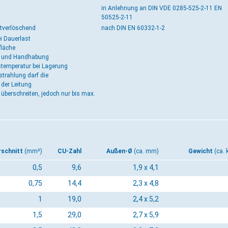
in Anlehnung an DIN VDE 0285-525-2-11 EN
50525-2-11
tverlöschend
nach DIN EN 60332-1-2
i Dauerlast
fläche
ng und Handhabung
emperatur bei Lagerung
strahlung darf die
der Leitung
überschreiten, jedoch nur bis max.
rschnitt
(mm²)
CU-Zahl
Außen-Ø
(ca. mm)
Gewicht
(ca.
0,5
9,6
1,9 x 4,1
0,75
14,4
2,3 x 4,8
1
19,0
2,4 x 5,2
1,5
29,0
2,7 x 5,9