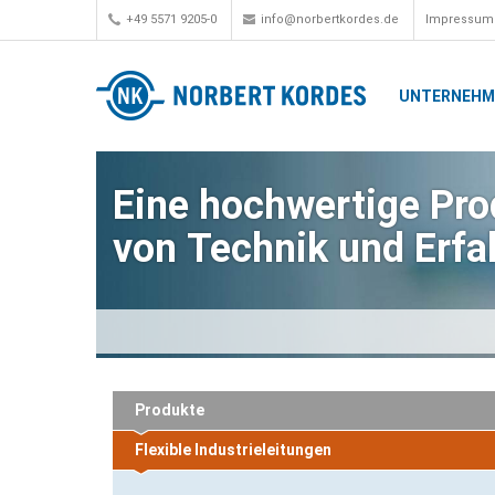
+49 5571 9205-0
info@norbertkordes.de
Impressum
UNTERNEH
Eine hochwertige Prod
von Technik und Erfa
Produkte
Flexible Industrieleitungen