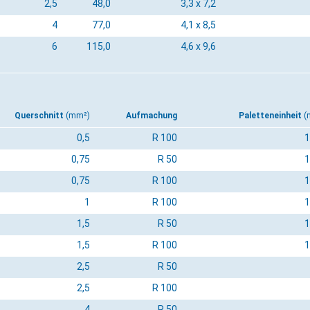
2,5
48,0
3,3 x 7,2
4
77,0
4,1 x 8,5
6
115,0
4,6 x 9,6
Querschnitt
(mm²)
Aufmachung
Paletteneinheit
(
0,5
R 100
1
0,75
R 50
1
0,75
R 100
1
1
R 100
1
1,5
R 50
1
1,5
R 100
1
2,5
R 50
2,5
R 100
4
R 50