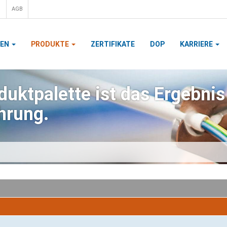
AGB
MEN
PRODUKTE
ZERTIFIKATE
DOP
KARRIERE
uktpalette ist das Ergebnis
hrung.