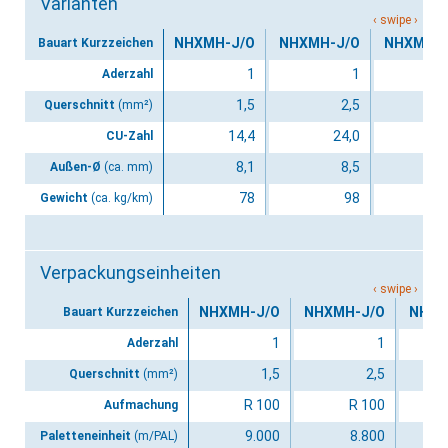
Varianten
NHXMH-J/O
NHXMH-J/O
NHXMH-J
Bauart Kurzzeichen
1
1
Aderzahl
1,5
2,5
Querschnitt
(mm²)
14,4
24,0
3
CU-Zahl
8,1
8,5
Außen-Ø
(ca. mm)
78
98
Gewicht
(ca. kg/km)
Verpackungseinheiten
NHXMH-J/O
NHXMH-J/O
NHXM
Bauart Kurzzeichen
1
1
Aderzahl
1,5
2,5
Querschnitt
(mm²)
R 100
R 100
Aufmachung
9.000
8.800
Paletteneinheit
(m/PAL)