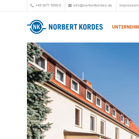
+49 5571 9205-0
info@norbertkordes.de
Impressum
UNTERNEH