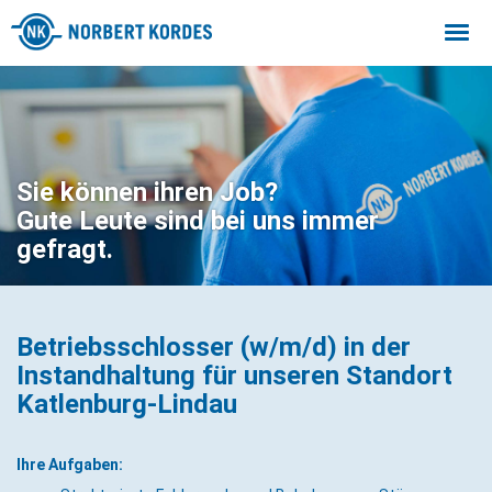
Togg
navi
Sie können ihren Job?
Gute Leute sind bei uns immer
gefragt.
Betriebsschlosser (w/m/d) in der
Instandhaltung für unseren Standort
Katlenburg-Lindau
Ihre Aufgaben: