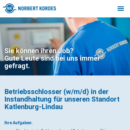
Togg
navi
Sie können ihren Job?
Gute Leute sind bei uns immer
gefragt.
Betriebsschlosser (w/m/d) in der
Instandhaltung für unseren Standort
Katlenburg-Lindau
Ihre Aufgaben: