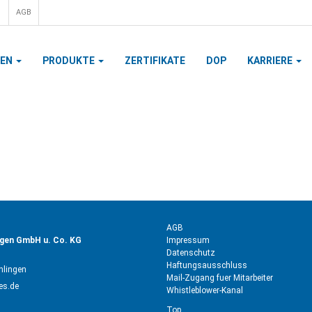
AGB
MEN
PRODUKTE
ZERTIFIKATE
DOP
KARRIERE
AGB
ngen GmbH u. Co. KG
Impressum
Datenschutz
Haftungsausschluss
hlingen
Mail-Zugang fuer Mitarbeiter
es.de
Whistleblower-Kanal
Top