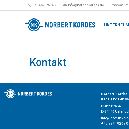
+49 5571 9205-0
info@norbertkordes.de
Impressum
UNTERNEH
Kontakt
Norbert Kordes
Kabel und Leitu
Bleichstraße 63
D-37170 Uslar-So
info@norbertkord
+49 5571 9205-0