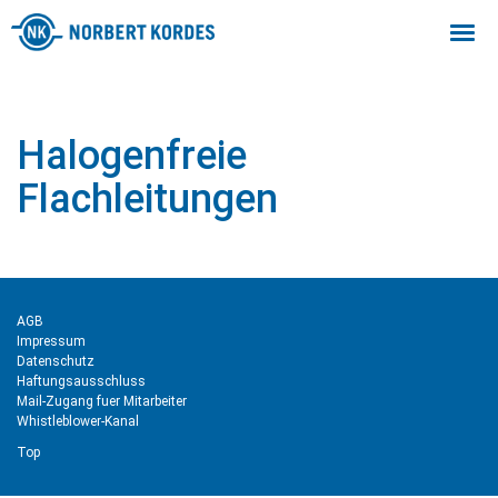
Togg
navi
Halogenfreie
Flachleitungen
AGB
Impressum
Datenschutz
Haftungsausschluss
Mail-Zugang fuer Mitarbeiter
Whistleblower-Kanal
Top