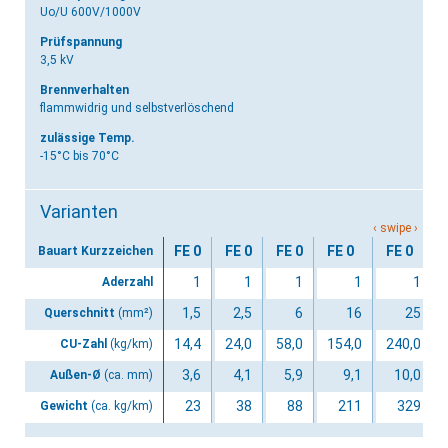
Uo/U 600V/1000V
Prüfspannung
3,5 kV
Brennverhalten
flammwidrig und selbstverlöschend
zulässige Temp.
-15°C bis 70°C
Varianten
FE 0
FE 0
FE 0
FE 0
FE 0
Bauart Kurzzeichen
1
1
1
1
1
Aderzahl
1,5
2,5
6
16
25
Querschnitt
(mm²)
14,4
24,0
58,0
154,0
240,0
CU-Zahl
(kg/km)
3,6
4,1
5,9
9,1
10,0
Außen-Ø
(ca. mm)
23
38
88
211
329
Gewicht
(ca. kg/km)