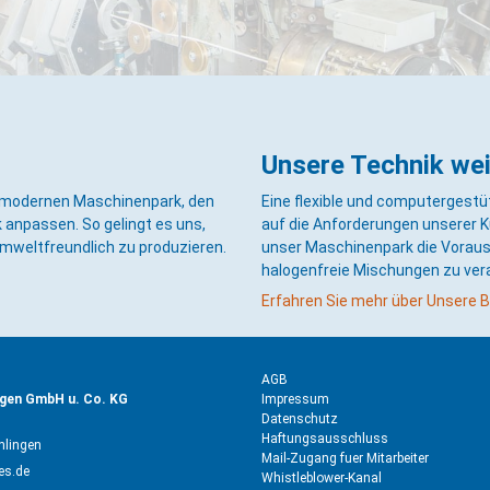
Leiterquerschnitte.
Unsere Technik weiß
m modernen Maschinenpark, den
Eine flexible und computergestü
 anpassen. So gelingt es uns,
auf die Anforderungen unserer K
mweltfreundlich zu produzieren.
unser Maschinenpark die Voraus
halogenfreie Mischungen zu vera
Erfahren Sie mehr über Unsere B
AGB
ngen GmbH u. Co. KG
Impressum
Datenschutz
Haftungsausschluss
hlingen
Mail-Zugang fuer Mitarbeiter
es.de
Whistleblower-Kanal