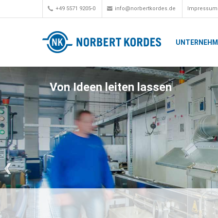
+49 5571 9205-0
info@norbertkordes.de
Impressum
UNTERNEH
Von Ideen leiten lassen
‹