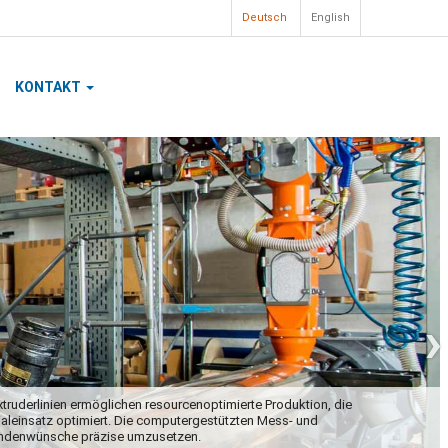
Deutsch
English
KONTAKT
›
rtigungsschritt bei der Kabelherstellung ist das Ziehen des
r läuft mit 2m pro Sekunde in die Maschine und verlässt sie mit über 30m
en Fertigungsstufen ziehen wir die Kupferdrähte auf die unterschiedlichen