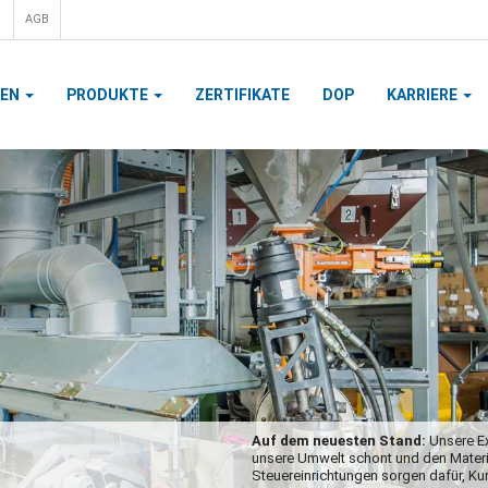
AGB
MEN
PRODUKTE
ZERTIFIKATE
DOP
KARRIERE
Grobzug:
Der erste Fe
Gießwalzdrahtes. Diese
pro Sekunde. In weiter