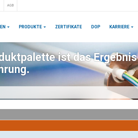
AGB
MEN
PRODUKTE
ZERTIFIKATE
DOP
KARRIERE
uktpalette ist das Ergebnis
hrung.