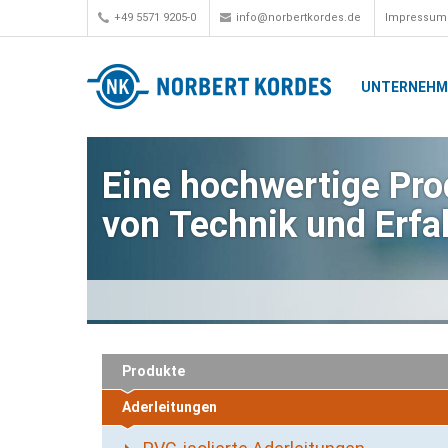
+49 5571 9205-0
info@norbertkordes.de
Impressum
UNTERNEH
Eine hochwertige Prod
von Technik und Erfa
Produkte
Aderleitungen