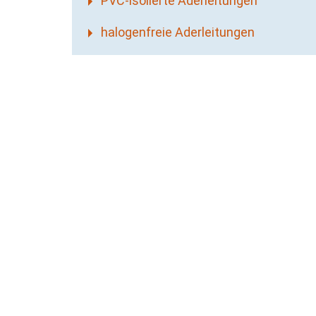
PVC-isolierte Aderleitungen
halogenfreie Aderleitungen