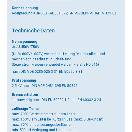
Kennzeichnung
Aderprägung KORDES KABEL H07Z1-R
<VDE>
<HAR> TYPE2
Technische Daten
Nennspannung
Uo/U 450V/750V
(Uo/U 600V/1000V, wenn diese Leitung fest installiert und
mechanisch geschützt in Schalt- und
Steuerstromkreisen verwendet werden – siehe HD 516)
nach DIN VDE 0285-525-3-31 EN 50525-3-31
Prüfspannung
2,5 kV
nach DIN VDE 0481-395 EN 50395
Brennverhalten
flammwidrig
nach DIN EN 60332-1-2 und EN 60332-3-24
zulässige Temp.
max. 70°C Betriebstemperatur am Leiter
max. 160°C am Leiter bei Kurzschluss (max. 5 Sekunden)
max. 70°C an der Leitungsoberfläche
min. 5°C bei Verlegung und Handhabung