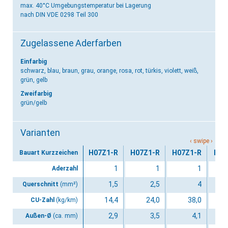
max. 40°C Umgebungstemperatur bei Lagerung
nach DIN VDE 0298 Teil 300
Zugelassene Aderfarben
Einfarbig
schwarz, blau, braun, grau, orange, rosa, rot, türkis, violett, weiß,
grün, gelb
Zweifarbig
grün/gelb
Varianten
H07Z1-R
H07Z1-R
H07Z1-R
H07
Bauart Kurzzeichen
1
1
1
Aderzahl
1,5
2,5
4
Querschnitt
(mm²)
14,4
24,0
38,0
CU-Zahl
(kg/km)
2,9
3,5
4,1
Außen-Ø
(ca. mm)