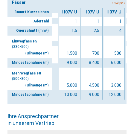
Fässer
H07V-U
H07V-U
H07V-U
Bauart Kurzzeichen
1
1
1
Aderzahl
1,5
2,5
4
Querschnitt
(mm²)
Einwegfass F5
(330×500)
1.500
700
500
Füllmenge
(m)
9.000
8.400
6.000
Mindestabnahme
(m)
Mehrwegfass F8
(500×800)
5.000
4.500
3.000
Füllmenge
(m)
10.000
9.000
12.000
Mindestabnahme
(m)
Ihre Ansprechpartner
in unserem Vertrieb