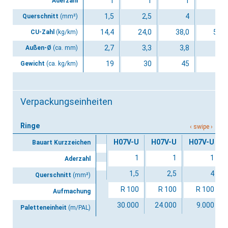
1
1
1
1
Aderzahl
1,5
2,5
4
6
Querschnitt
(mm²)
14,4
24,0
38,0
58,0
CU-Zahl
(kg/km)
2,7
3,3
3,8
4,3
Außen-Ø
(ca. mm)
19
30
45
64
Gewicht
(ca. kg/km)
Verpackungseinheiten
Ringe
H07V-U
H07V-U
H07V-U
Bauart Kurzzeichen
1
1
1
Aderzahl
1,5
2,5
4
Querschnitt
(mm²)
R 100
R 100
R 100
Aufmachung
30.000
24.000
9.000
Paletteneinheit
(m/PAL)