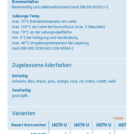
Brennverhalten
flammwidrig und selbstverlöschend
nach DIN EN 60332-1-2
zulässige Temp.
max. 70°C Betriebstemperatur am Leiter
max. 160°C am Leiter bei Kurzschluss (max. 5 Sekunden)
max. 70°C an der Leitungsoberfläche
min. 5°C bei Verlegung und Handhabung
max. 40°C Umgebungstemperatur bei Lagerung
nach DIN VDE 0298-565-2 EN 50565-2
Zugelassene Aderfarben
Einfarbig
schwarz, blau, braun, grau, orange, rosa, rot, türkis, violett, weiß
Zweifarbig
grün/gelb
Varianten
H07V-U
H07V-U
H07V-U
H07V-U
Bauart Kurzzeichen