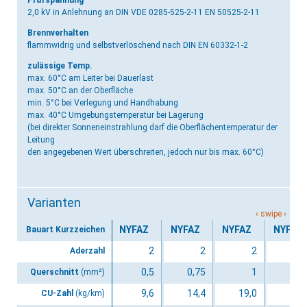
2,0 kV
in Anlehnung an DIN VDE 0285-525-2-11 EN 50525-2-11
Brennverhalten
flammwidrig und selbstverlöschend
nach DIN EN 60332-1-2
zulässige Temp.
max. 60°C am Leiter bei Dauerlast
max. 50°C an der Oberfläche
min. 5°C bei Verlegung und Handhabung
max. 40°C Umgebungstemperatur bei Lagerung
(bei direkter Sonneneinstrahlung darf die Oberflächentemperatur der
Leitung
den angegebenen Wert überschreiten, jedoch nur bis max. 60°C)
Varianten
NYFAZ
NYFAZ
NYFAZ
NYFAZ
Bauart Kurzzeichen
2
2
2
Aderzahl
0,5
0,75
1
1,
Querschnitt
(mm²)
9,6
14,4
19,0
29,
CU-Zahl
(kg/km)